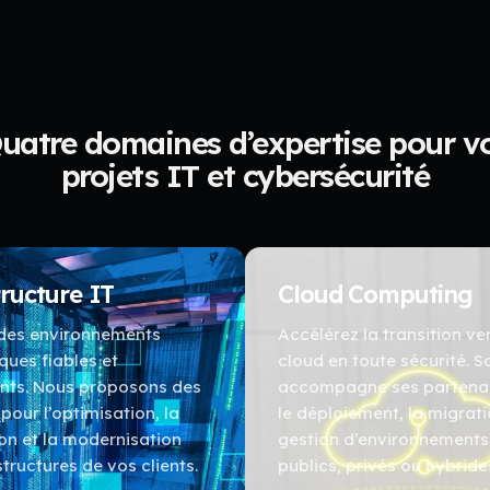
uatre domaines d’expertise pour v
projets IT et cybersécurité
tructure IT
Cloud Computing
 des environnements
Accélérez la transition ver
ques fiables et
cloud en toute sécurité. S
nts. Nous proposons des
accompagne ses partenai
 pour l’optimisation, la
le déploiement, la migrati
on et la modernisation
gestion d’environnements
structures de vos clients.
publics, privés ou hybride