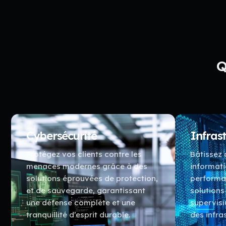
Q
Cybersécurité
Infras
Protégez vos clients contre les
Bâtissez
menaces modernes grâce à des
informati
solutions éprouvées de protection,
performa
et de sauvegarde, garantissant
solutions
une défense complète et une
supervisi
tranquillité d’esprit durable.
des infra