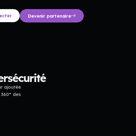
ecter
Devenir partenaire
ersécurité
r ajoutée
n 360° des