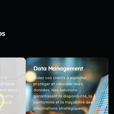
os
Data Management
s le
Aidez vos clients à exploiter,
oftValue
protéger et valoriser leurs
res dans
données. Nos solutions
on et la
garantissent la disponibilité, la
 cloud
conformité et la traçabilité des
s.
informations stratégiques.